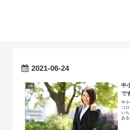
2021-06-24
中
仕事
で
中小
コロ
いち
ある