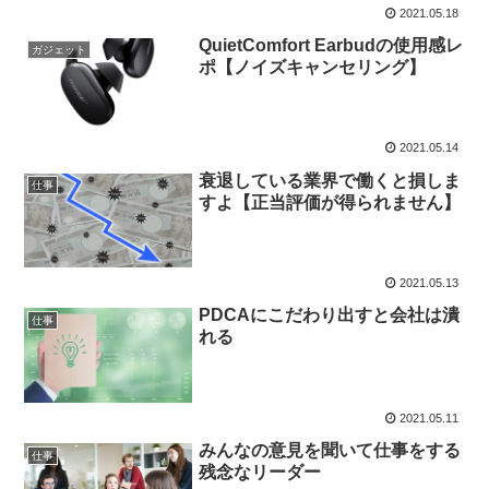
2021.05.18
QuietComfort Earbudの使用感レ
ガジェット
ポ【ノイズキャンセリング】
2021.05.14
衰退している業界で働くと損しま
仕事
すよ【正当評価が得られません】
2021.05.13
PDCAにこだわり出すと会社は潰
仕事
れる
2021.05.11
みんなの意見を聞いて仕事をする
仕事
残念なリーダー