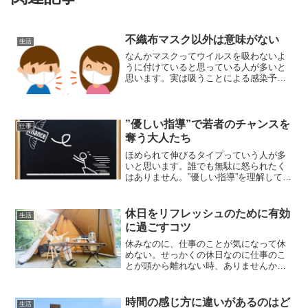
不織布マスク以外は意味がない
生活
なんかマスクってウイルスを吸わないよ
うに付けていると思っている人が多いと
思います。実は吸うことによる感染予防
の効果よりも、自分から発生する飛沫を
抑える効果というのが大きいようです。
最近マスクの種類について色々言われて
いますが、効果ってそんなに違うのでし
”優しい指導”で若者のチャンスを
仕事
ょうか。
奪う大人たち
ほめられて伸びるタイプっていう人が多
いと思います。誰でも無駄に怒られたく
はありません。”優しい指導”を理解して居
ない上司や先輩にあたってしまうと、あ
なたの人生の大切な時間を無駄にしてし
まうかもしれませんよ。
休日をリフレッシュのために有効
生活
に過ごすコツ
休みなのに、仕事のことが気になって休
めない。せっかくの休日なのに仕事のこ
とが頭から離れない時、ありませんか？
仕事のクオリティを保つためには、休日
に上手にリフレッシュすることが必要で
す。休日を上手に活用してリフレッシュ
時間の感じ方に違いがあるのはど
生活