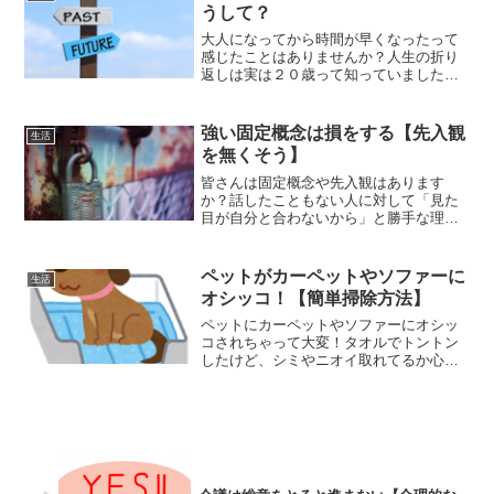
するコツを紹介します。
うして？
大人になってから時間が早くなったって
感じたことはありませんか？人生の折り
返しは実は２０歳って知っていました
か？時間の感じ方は人それぞれですが、
早く感じている時間を遅く感じる様にす
る方法もあります。時間を長く感じて素
強い固定概念は損をする【先入観
生活
敵な人生を過ごしましょう。
を無くそう】
皆さんは固定概念や先入観はあります
か？話したこともない人に対して「見た
目が自分と合わないから」と勝手な理由
をつけて避けていたりすることありませ
んか？固定概念や先入観にとらわれ過ぎ
てしまうと行動が限定的になってしまい
ペットがカーペットやソファーに
生活
自己成長のスピードが遅くなります。
オシッコ！【簡単掃除方法】
ペットにカーペットやソファーにオシッ
コされちゃって大変！タオルでトントン
したけど、シミやニオイ取れてるか心
配。ってことありませんか？重曹が良い
とか、〇〇っていう洗剤がいいとかあり
ますが、私のおすすめはリンサークリー
ナーです！この掃除機があればペットの
オシッコや飲み物をこぼした時も綺麗に
掃除できます。