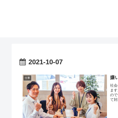
2021-10-07
嫌
仕事
社会
ます
ので
て対