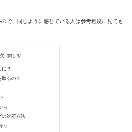
ので、同じように感じている人は参考程度に見ても
次
なに？
を取るの？
い
から
グの対応方法
舞う