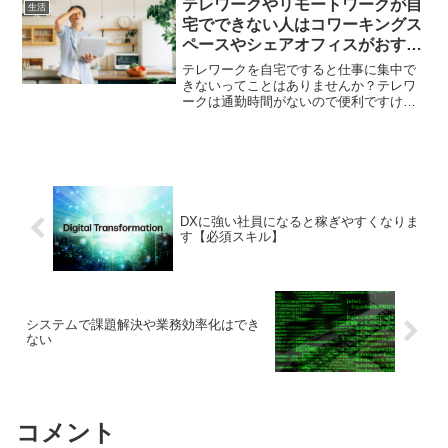
す。
テレワークやリモートワークが自
生活
宅でできない人はコワーキングス
ペースやシェアオフィスがおすす
め
テレワークを自宅ですると仕事に集中で
きないってことはありませんか？テレワ
ークは通勤時間がないので便利ですけど
集中できなくて仕事の時間が長くなって
は逆効果ですよね。テレワークでも集中
して仕事ができる方法を紹介します。
DXに強い社員になると稼ぎやすくなりま
す【必須スキル】
システムで課題解決や業務効率化はでき
ない
コメント