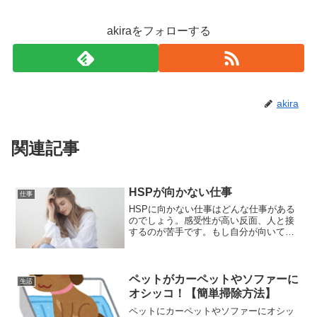
akiraをフォローする
akira
関連記事
HSPが向かない仕事
仕事
HSPに向かない仕事はどんな仕事がある
のでしょう。感受性が高い反面、人と接
するのが苦手です。もし自分が向いてい
ない職種で辛いと考えてしまっているの
なら、自分を変えようとする努力をする
よりも、会社を変えてしまった方が幸せ
かもしれません。
ペットがカーペットやソファーに
生活
オシッコ！【簡単掃除方法】
ペットにカーペットやソファーにオシッ