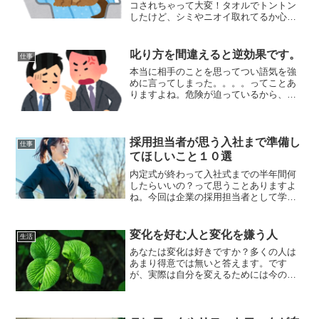
コされちゃって大変！タオルでトントン
したけど、シミやニオイ取れてるか心
配。ってことありませんか？重曹が良い
とか、〇〇っていう洗剤がいいとかあり
ますが、私のおすすめはリンサークリー
叱り方を間違えると逆効果です。
仕事
ナーです！この掃除機があればペットの
本当に相手のことを思ってつい語気を強
オシッコや飲み物をこぼした時も綺麗に
めに言ってしまった。。。。ってことあ
掃除できます。
りますよね。危険が迫っているから、怪
我をさせないようにと相手のことを思っ
て言ったのに、全然伝わっていない。そ
んなことありませんか？
採用担当者が思う入社まで準備し
仕事
てほしいこと１０選
内定式が終わって入社式までの半年間何
したらいいの？って思うことありますよ
ね。今回は企業の採用担当者として学生
に入社までに準備しておいて欲しいこと
をまとめてみましたので参考にしてみて
ください。入社までに準備しておく物も
変化を好む人と変化を嫌う人
生活
チェックしてください。
あなたは変化は好きですか？多くの人は
あまり得意では無いと答えます。です
が、実際は自分を変えるためには今の行
動を続けていても変わりません。自分を
変えたいと思っているのであれば、何か
を変えることがなりたい自分への近道で