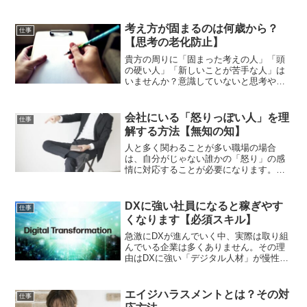
くても大丈夫、質問方法やメモの方法を
少し工夫するだけで、効率的に仕事を覚
えることができますよ。
考え方が固まるのは何歳から？
仕事
【思考の老化防止】
貴方の周りに「固まった考えの人」「頭
の硬い人」「新しいことが苦手な人」は
いませんか？意識していないと思考や考
え方は３０代半ばで固まってしまいま
す。思考が固まるのはどうしたら防げる
のか、柔軟な考え方を保てる方法を実行
会社にいる「怒りっぽい人」を理
仕事
して若々しく過ごしましょう
解する方法【無知の知】
人と多く関わることが多い職場の場合
は、自分がじゃない誰かの「怒り」の感
情に対応することが必要になります。特
にその相手が「上司」や「同僚」の場合
は適切に対応しないと、あとで大変なこ
とになっちゃいますので怒りっぽい人の
DXに強い社員になると稼ぎやす
仕事
対応方法を理解しましょう。
くなります【必須スキル】
急激にDXが進んでいく中、実際は取り組
んでいる企業は多くありません。その理
由はDXに強い「デジタル人材」が慢性的
に不足しているからです。自らがIT人材
になることで自分の価値向上になります
し稼ぐ力も同時に手に入れることができ
エイジハラスメントとは？その対
仕事
るようになります。