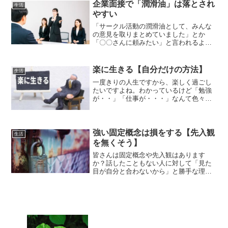
がありませんか？その原因と行動する解
企業面接で「潤滑油」は落とされ
生活
決方法をお知らせします。
やすい
「サークル活動の潤滑油として、みんな
の意見を取りまとめていました」とか
「〇〇さんに頼みたい」と言われるよう
な社会人になりたい」「スポンジのよう
に吸収力があります」と言うフレーズは
正直”あるある”なフレーズなので、聞き飽
楽に生きる【自分だけの方法】
生活
きてしまっています。
一度きりの人生ですから、楽しく過ごし
たいですよね。わかっているけど「勉強
が・・」「仕事が・・・」なんて色々な
理由をつけて、楽しくない毎日を納得し
ようとしていませんか。自分の考え方と
変えると、お金も時間もかからずに簡単
に生きられる様になります
強い固定概念は損をする【先入観
生活
を無くそう】
皆さんは固定概念や先入観はあります
か？話したこともない人に対して「見た
目が自分と合わないから」と勝手な理由
をつけて避けていたりすることありませ
んか？固定概念や先入観にとらわれ過ぎ
てしまうと行動が限定的になってしまい
自己成長のスピードが遅くなります。