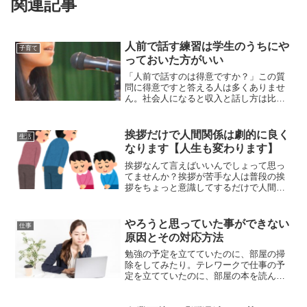
関連記事
人前で話す練習は学生のうちにや
子育て
っておいた方がいい
「人前で話すのは得意ですか？」この質
問に得意ですと答える人は多くありませ
ん。社会人になると収入と話し方は比例
する様になります。しかし人前で話す場
所はどんどん少なくなります。人前で話
すことは学生生活の中で身に付けておい
挨拶だけで人間関係は劇的に良く
生活
た方が良いスキルなのです。
なります【人生も変わります】
挨拶なんて言えばいいんでしょって思っ
てませんか？挨拶が苦手な人は普段の挨
拶をちょっと意識してするだけで人間関
係が劇的に改善します。人間関係に悩ん
でいるときにこそ勇気を出して挨拶しま
せんか？挨拶の意味を深掘りすると大切
やろうと思っていた事ができない
仕事
さが理解出来ます。
原因とその対応方法
勉強の予定を立てていたのに、部屋の掃
除をしてみたり。テレワークで仕事の予
定を立てていたのに、部屋の本を読んで
しまったり、Netflixをみ始めてしまった
り。こんな予定通りに全然進まない経験