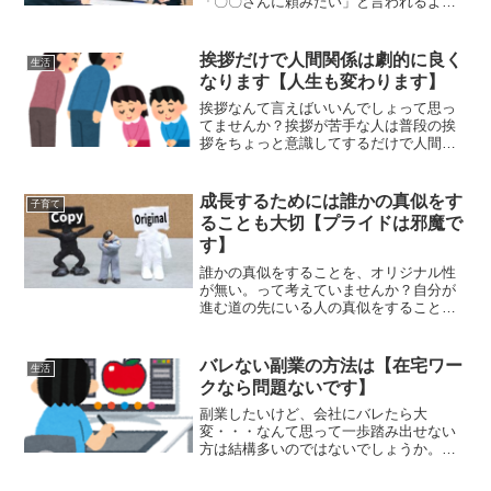
「〇〇さんに頼みたい」と言われるよう
な社会人になりたい」「スポンジのよう
に吸収力があります」と言うフレーズは
正直”あるある”なフレーズなので、聞き飽
挨拶だけで人間関係は劇的に良く
生活
きてしまっています。
なります【人生も変わります】
挨拶なんて言えばいいんでしょって思っ
てませんか？挨拶が苦手な人は普段の挨
拶をちょっと意識してするだけで人間関
係が劇的に改善します。人間関係に悩ん
でいるときにこそ勇気を出して挨拶しま
せんか？挨拶の意味を深掘りすると大切
成長するためには誰かの真似をす
子育て
さが理解出来ます。
ることも大切【プライドは邪魔で
す】
誰かの真似をすることを、オリジナル性
が無い。って考えていませんか？自分が
進む道の先にいる人の真似をすることは
コピーではなくて、なぜそうなったかを
知るために非常に重要です。真似＝”型”を
覚える方法なのです。基本を抑える方が
バレない副業の方法は【在宅ワー
生活
成長は早まります。
クなら問題ないです】
副業したいけど、会社にバレたら大
変・・・なんて思って一歩踏み出せない
方は結構多いのではないでしょうか。実
は副業は会社にバレないように行うこと
もできます。新しいことにチャレンジし