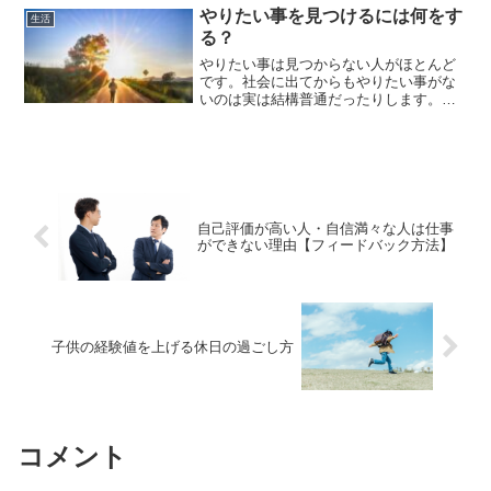
て自分の人生の可能性を広げてみてはい
やりたい事を見つけるには何をす
生活
かがでしょうか。
る？
やりたい事は見つからない人がほとんど
です。社会に出てからもやりたい事がな
いのは実は結構普通だったりします。や
りたい事が見つからない・・・・と悩む
時間って結構もったいないですよね。見
つからないのであれば自分から何かを始
めてみてはいかがですか？
自己評価が高い人・自信満々な人は仕事
ができない理由【フィードバック方法】
子供の経験値を上げる休日の過ごし方
コメント