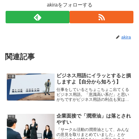
akiraをフォローする
akira
関連記事
ビジネス用語にイラッとすると損
仕事
しますよ【自分から知ろう】
仕事をしているとちょこちょこ出てくる
ビジネス用語。「意識高い系だ」と思い
がちですがビジネス用語の利点も実は結
構多いです。イラッとしてしまうのはそ
の言葉の意味がわからないから。意味が
わかるとイラッとすることは無くなりま
企業面接で「潤滑油」は落とされ
生活
す。
やすい
「サークル活動の潤滑油として、みんな
の意見を取りまとめていました」とか